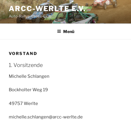
Zum
ARCC-WERLTE E.V.
Inhalt
Auto-Rallye-Cross-Club
springen
Menü
VORSTAND
1. Vorsitzende
Michelle Schlangen
Bockholter Weg 19
49757 Werlte
michelle.schlangen@arcc-werlte.de