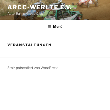
Zum
ARCC-WERLTE E.V.
Inhalt
Auto-Rallye-Cross-Club
springen
Menü
VERANSTALTUNGEN
Stolz präsentiert von WordPress