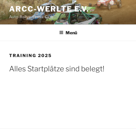
Zum
ARCC-WERLTE E.V.
Inhalt
Auto-Rallye-Cross-Club
springen
Menü
TRAINING 2025
Alles Startplätze sind belegt!