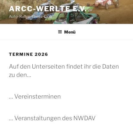
Zum
ARCC-WERLTE E.V.
Inhalt
Auto-Rallye-Cross-Club
springen
Menü
TERMINE 2026
Auf den Unterseiten findet ihr die Daten
zu den…
… Vereinsterminen
… Veranstaltungen des NWDAV